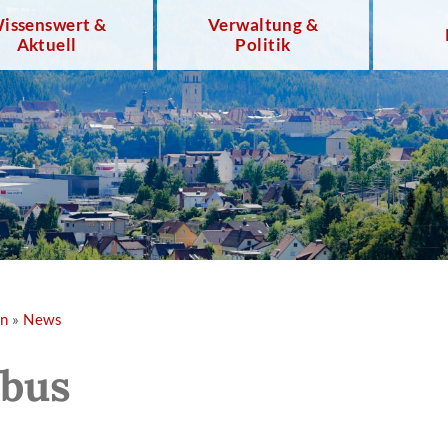
issenswert &
Verwaltung &
Aktuell
Politik
en
»
News
dbus