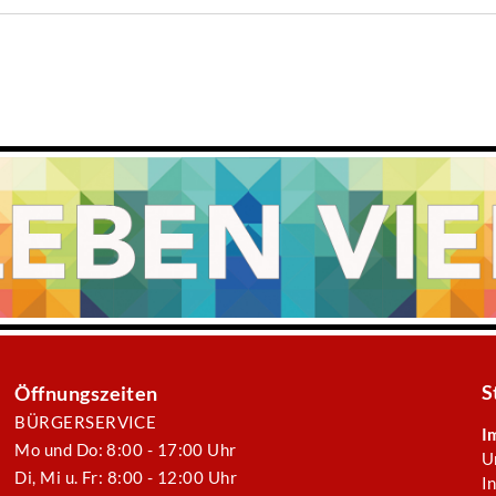
S
Öffnungszeiten
BÜRGERSERVICE
I
Mo und Do: 8:00 - 17:00 Uhr
U
Di, Mi u. Fr: 8:00 - 12:00 Uhr
I