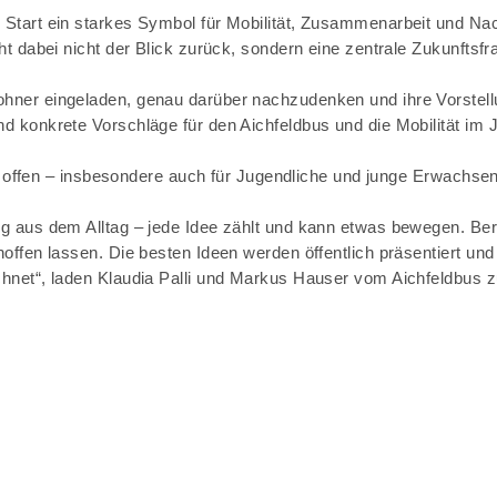
art ein starkes Symbol für Mobilität, Zusammenarbeit und Nachhal
t dabei nicht der Blick zurück, sondern eine zentrale Zukunftsfr
ohner eingeladen, genau darüber nachzudenken und ihre Vorste
 konkrete Vorschläge für den Aichfeldbus und die Mobilität im J
lle offen – insbesondere auch für Jugendliche und junge Erwachse
g aus dem Alltag – jede Idee zählt und kann etwas bewegen. Bere
hoffen lassen. Die besten Ideen werden öffentlich präsentiert 
hnet“, laden Klaudia Palli und Markus Hauser vom Aichfeldbus z