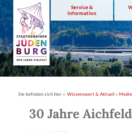
Service &
W
Information
Sie befinden sich hier »
Wissenswert & Aktuell
»
Medi
30 Jahre Aichfel