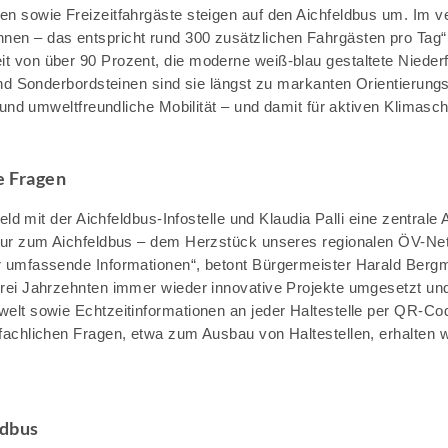
en sowie Freizeitfahrgäste steigen auf den Aichfeldbus um. Im 
en – das entspricht rund 300 zusätzlichen Fahrgästen pro Tag“,
 von über 90 Prozent, die moderne weiß-blau gestaltete Niederfl
 und Sonderbordsteinen sind sie längst zu markanten Orientierun
 und umweltfreundliche Mobilität – und damit für aktiven Klimasch
le Fragen
feld mit der Aichfeldbus-Infostelle und Klaudia Palli eine zentral
t nur zum Aichfeldbus – dem Herzstück unseres regionalen ÖV-N
er umfassende Informationen“, betont Bürgermeister Harald Berg
drei Jahrzehnten immer wieder innovative Projekte umgesetzt un
welt sowie Echtzeitinformationen an jeder Haltestelle per QR-C
 fachlichen Fragen, etwa zum Ausbau von Haltestellen, erhalten 
ldbus