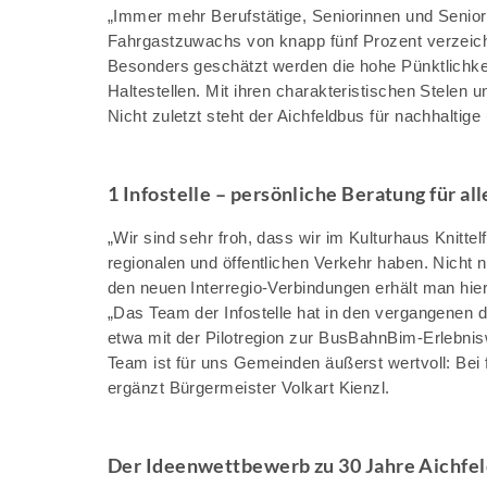
„Immer mehr Berufstätige, Seniorinnen und Senior
Fahrgastzuwachs von knapp fünf Prozent verzeichn
Besonders geschätzt werden die hohe Pünktlichkeit
Haltestellen. Mit ihren charakteristischen Stelen
Nicht zuletzt steht der Aichfeldbus für nachhaltige
1 Infostelle – persönliche Beratung für al
„Wir sind sehr froh, dass wir im Kulturhaus Knittel
regionalen und öffentlichen Verkehr haben. Nich
den neuen Interregio-Verbindungen erhält man hi
„Das Team der Infostelle hat in den vergangenen 
etwa mit der Pilotregion zur BusBahnBim-Erlebnis
Team ist für uns Gemeinden äußerst wertvoll: Bei
ergänzt Bürgermeister Volkart Kienzl.
Der Ideenwettbewerb zu 30 Jahre Aichfe