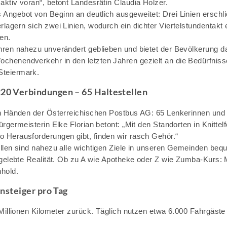
aktiv voran“, betont Landesrätin Claudia Holzer.
 Angebot von Beginn an deutlich ausgeweitet: Drei Linien erschl
lagern sich zwei Linien, wodurch ein dichter Viertelstundentakt 
en.
hren nahezu unverändert geblieben und bietet der Bevölkerung d
chenendverkehr in den letzten Jahren gezielt an die Bedürfniss
Steiermark.
220 Verbindungen – 65 Haltestellen
enen Händen der Österreichischen Postbus AG: 65 Lenkerinnen un
ürgermeisterin Elke Florian betont: „Mit den Standorten in Knitt
o Herausforderungen gibt, finden wir rasch Gehör.“
ellen sind nahezu alle wichtigen Ziele in unseren Gemeinden bequ
t gelebte Realität. Ob zu A wie Apotheke oder Z wie Zumba-Kurs: 
hold.
insteiger pro Tag
2 Millionen Kilometer zurück. Täglich nutzen etwa 6.000 Fahrgäst