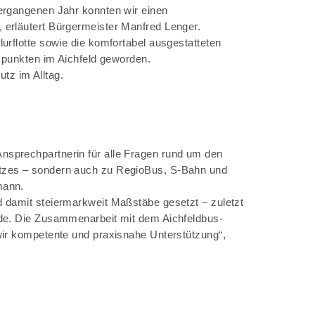
vergangenen Jahr konnten wir einen
 erläutert Bürgermeister Manfred Lenger.
urflotte sowie die komfortabel ausgestatteten
gspunkten im Aichfeld geworden.
utz im Alltag.
e Ansprechpartnerin für alle Fragen rund um den
etzes – sondern auch zu RegioBus, S-Bahn und
mann.
d damit steiermarkweit Maßstäbe gesetzt – zuletzt
ode. Die Zusammenarbeit mit dem Aichfeldbus-
wir kompetente und praxisnahe Unterstützung“,