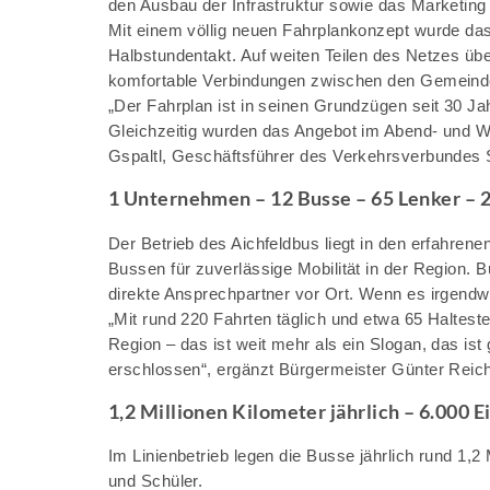
den Ausbau der Infrastruktur sowie das Marketing 
Mit einem völlig neuen Fahrplankonzept wurde das
Halbstundentakt. Auf weiten Teilen des Netzes über
komfortable Verbindungen zwischen den Gemeind
„Der Fahrplan ist in seinen Grundzügen seit 30 Ja
Gleichzeitig wurden das Angebot im Abend- und Wo
Gspaltl, Geschäftsführer des Verkehrsverbundes 
1 Unternehmen – 12 Busse – 65 Lenker – 
Der Betrieb des Aichfeldbus liegt in den erfahr
Bussen für zuverlässige Mobilität in der Region. B
direkte Ansprechpartner vor Ort. Wenn es irgendw
„Mit rund 220 Fahrten täglich und etwa 65 Haltest
Region – das ist weit mehr als ein Slogan, das is
erschlossen“, ergänzt Bürgermeister Günter Reich
1,2 Millionen Kilometer jährlich – 6.000 E
Im Linienbetrieb legen die Busse jährlich rund 1,
und Schüler.