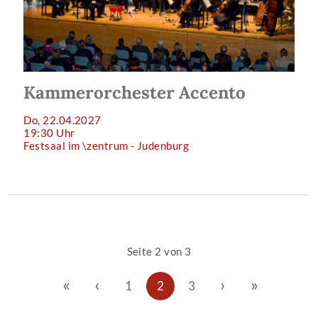
Kammerorchester Accento
Do, 22.04.2027
19:30 Uhr
Festsaal im \zentrum - Judenburg
Seite 2 von 3
«
‹
›
»
1
2
3