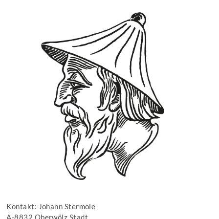
Kontakt: Johann Stermole
A-8832 Oberwölz Stadt