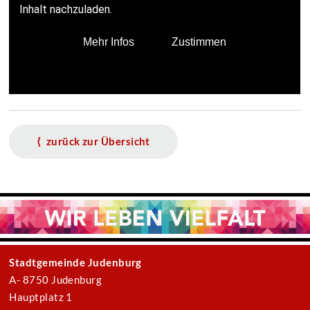
⟨ zurück zur Übersicht
Stadtgemeinde Judenburg
A- 8750 Judenburg
Hauptplatz 1