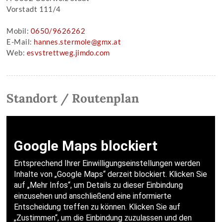
Vorstadt 111/4
Mobil:
0650/9626262
E-Mail:
hannes.stermole@gmx.at
Web:
esvstrettweg.jimdo.com
Standort / Routenplan