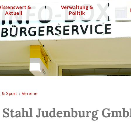
issenswert &
Verwaltung &
Aktuell
Politik
t & Sport
»
Vereine
 Stahl Judenburg Gm