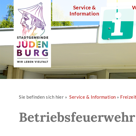
Service &
W
Information
Sie befinden sich hier »
Service & Information
»
Freizei
Betriebsfeuerwehr