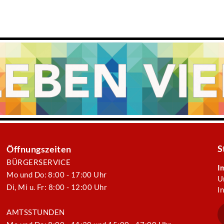
S
Öffnungszeiten
BÜRGERSERVICE
I
Mo und Do: 8:00 - 17:00 Uhr
U
Di, Mi u. Fr: 8:00 - 12:00 Uhr
I
AMTSSTUNDEN