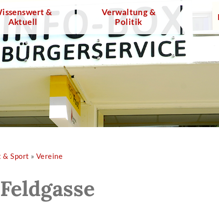
issenswert &
Verwaltung &
Aktuell
Politik
t & Sport
»
Vereine
 Feldgasse