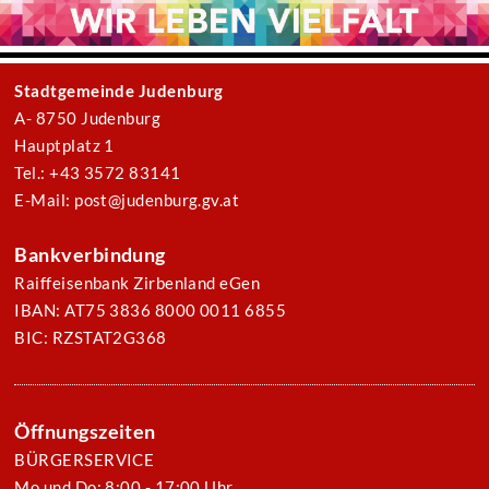
Stadtgemeinde Judenburg
A- 8750 Judenburg
Hauptplatz 1
Tel.: +43 3572 83141
E-Mail: post@judenburg.gv.at
Bankverbindung
Raiffeisenbank Zirbenland eGen
IBAN: AT75 3836 8000 0011 6855
BIC: RZSTAT2G368
Öffnungszeiten
BÜRGERSERVICE
Mo und Do: 8:00 - 17:00 Uhr