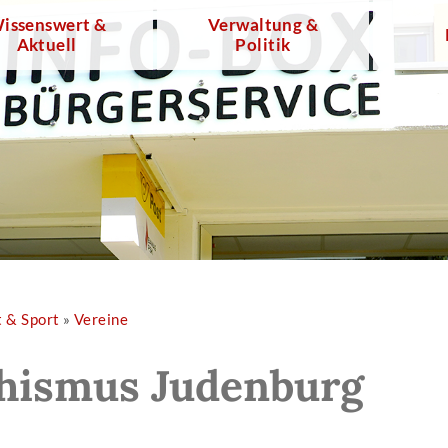
issenswert &
Verwaltung &
Aktuell
Politik
t & Sport
»
Vereine
hismus Judenburg