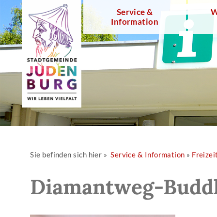
Service &
W
Information
Sie befinden sich hier »
Service & Information
»
Freizei
Diamantweg-Budd