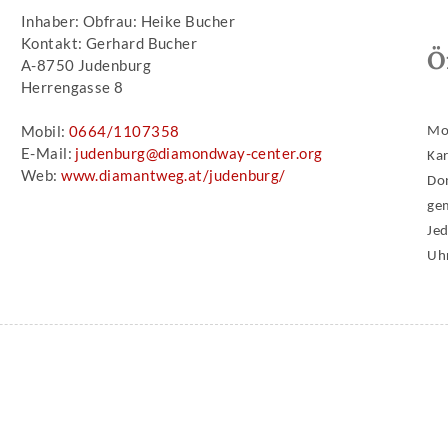
Inhaber: Obfrau: Heike Bucher
Kontakt: Gerhard Bucher
Ö
A-8750 Judenburg
Herrengasse 8
Mobil:
0664/1107358
Mo
E-Mail:
judenburg@diamondway-center.org
Ka
Web:
www.diamantweg.at/judenburg/
Do
ge
Je
Uh