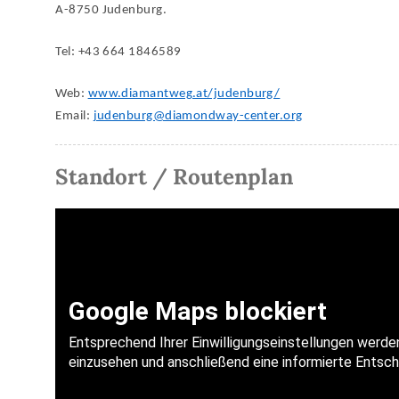
A-8750 Judenburg.
Tel: +43 664 1846589
Web:
www.diamantweg.at/judenburg/
Email:
judenburg@diamondway-center.org
Standort / Routenplan