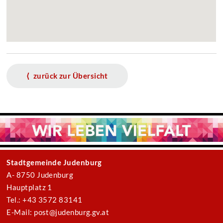
⟨ zurück zur Übersicht
Stadtgemeinde Judenburg
A- 8750 Judenburg
Hauptplatz 1
Tel.: +43 3572 83141
E-Mail: post@judenburg.gv.at