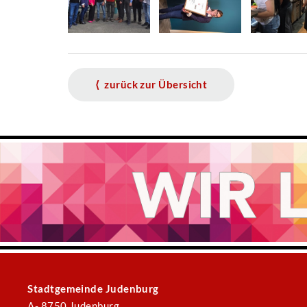
⟨ zurück zur Übersicht
Stadtgemeinde Judenburg
A- 8750 Judenburg