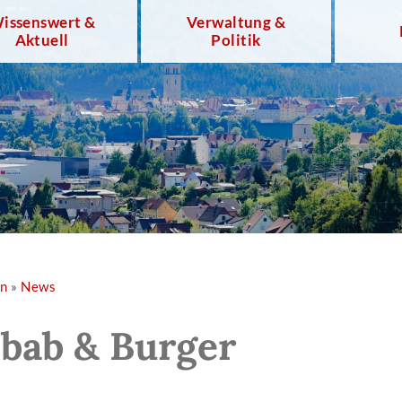
issenswert &
Verwaltung &
Aktuell
Politik
en
»
News
ebab & Burger