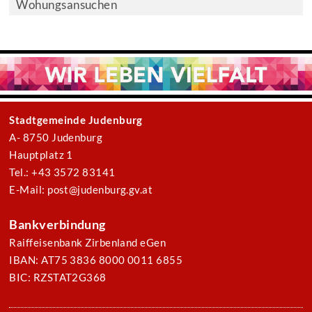
Wohungsansuchen
Stadtgemeinde Judenburg
A- 8750 Judenburg
Hauptplatz 1
Tel.: +43 3572 83141
E-Mail: post@judenburg.gv.at
Bankverbindung
Raiffeisenbank Zirbenland eGen
IBAN: AT75 3836 8000 0011 6855
BIC: RZSTAT2G368