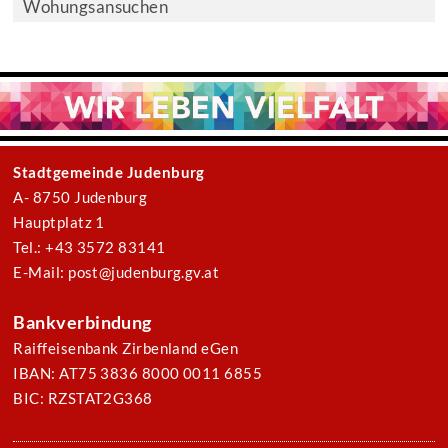
Wohungsansuchen
Stadtgemeinde Judenburg
A- 8750 Judenburg
Hauptplatz 1
Tel.: +43 3572 83141
E-Mail: post@judenburg.gv.at
Bankverbindung
Raiffeisenbank Zirbenland eGen
IBAN: AT75 3836 8000 0011 6855
BIC: RZSTAT2G368