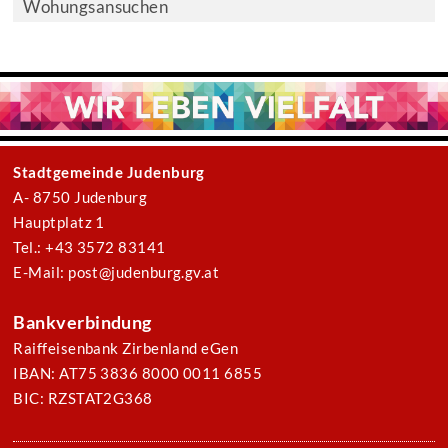
Wohungsansuchen
Stadtgemeinde Judenburg
A- 8750 Judenburg
Hauptplatz 1
Tel.: +43 3572 83141
E-Mail: post@judenburg.gv.at
Bankverbindung
Raiffeisenbank Zirbenland eGen
IBAN: AT75 3836 8000 0011 6855
BIC: RZSTAT2G368