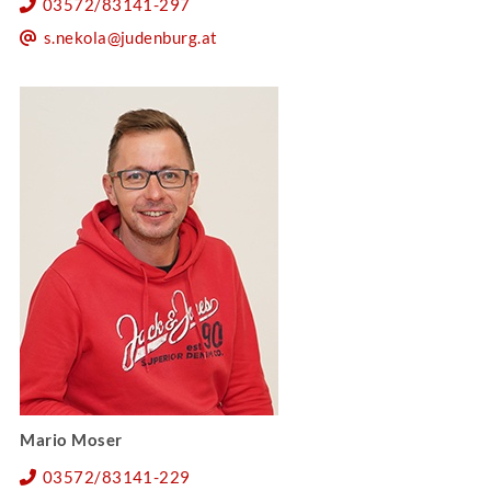
03572/83141-297
s.nekola@judenburg.at
Mario Moser
03572/83141-229