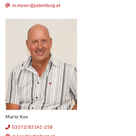
m.moser@judenburg.at
Mario Kos
03572/83141-258
m.kos@judenburg.at