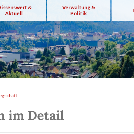
issenswert &
Verwaltung &
Aktuell
Politik
egschaft
n im Detail