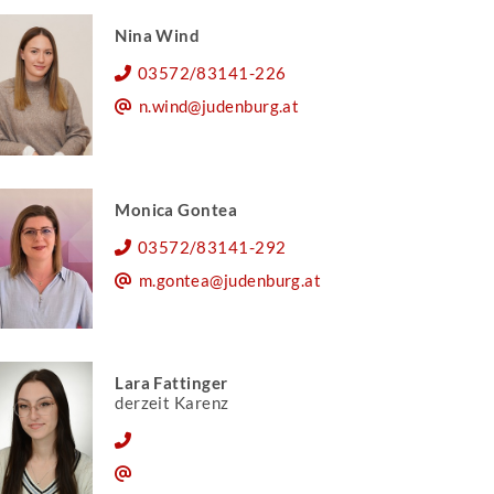
Nina Wind
03572/83141-226
n.wind@judenburg.at
Monica Gontea
03572/83141-292
m.gontea@judenburg.at
Lara Fattinger
derzeit Karenz