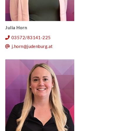
Julia Horn
03572/83141-225
j.horn@judenburg.at