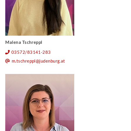
Malena Tschreppl
03572/83141-283
m.tschreppl@judenburg.at