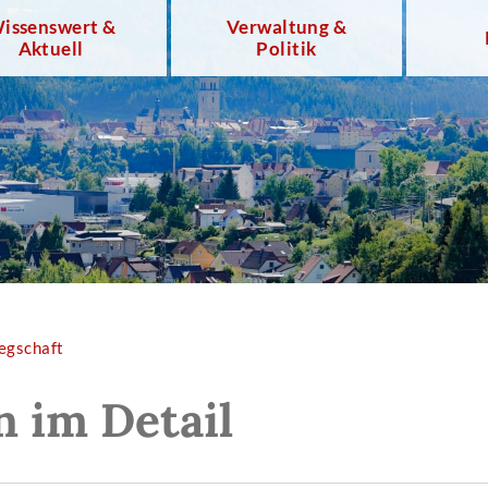
issenswert &
Verwaltung &
Aktuell
Politik
egschaft
n im Detail