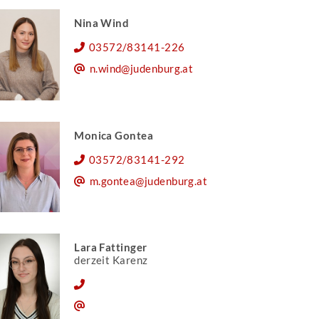
Nina Wind
03572/83141-226
n.wind@judenburg.at
Monica Gontea
03572/83141-292
m.gontea@judenburg.at
Lara Fattinger
derzeit Karenz