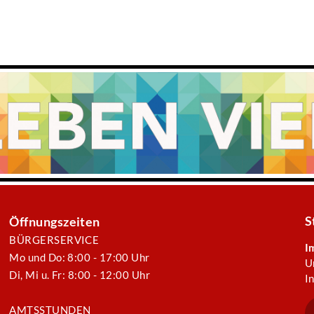
S
Öffnungszeiten
BÜRGERSERVICE
I
Mo und Do: 8:00 - 17:00 Uhr
U
Di, Mi u. Fr: 8:00 - 12:00 Uhr
I
AMTSSTUNDEN