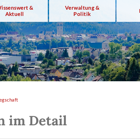
issenswert &
Verwaltung &
Aktuell
Politik
egschaft
n im Detail