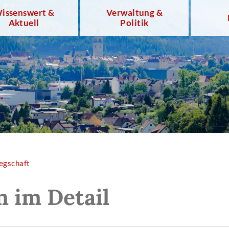
issenswert &
Verwaltung &
Aktuell
Politik
egschaft
n im Detail