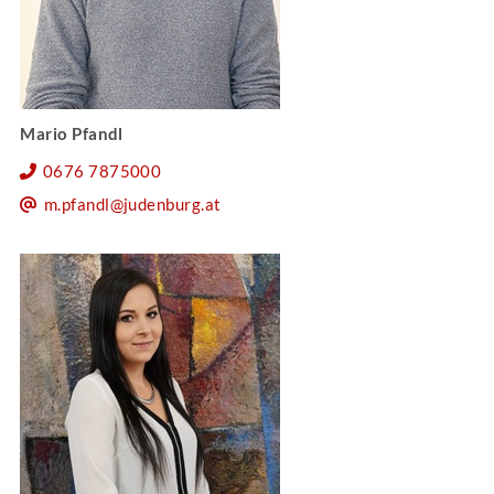
Mario Pfandl
0676 7875000
m.pfandl@judenburg.at