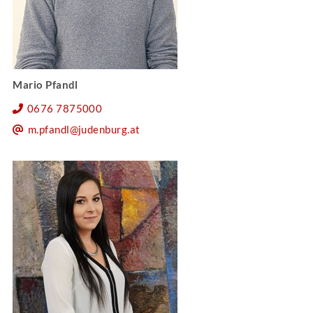
Mario Pfandl
0676 7875000
m.pfandl@judenburg.at