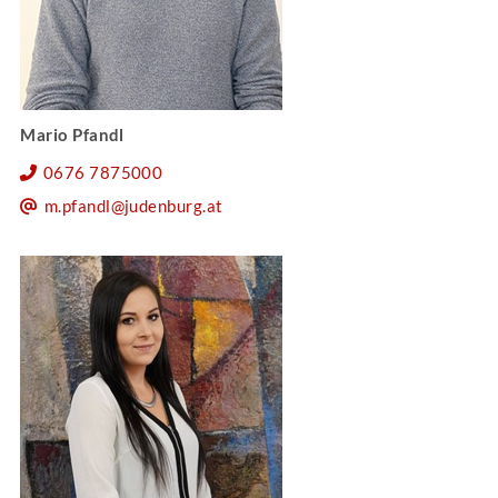
Mario Pfandl
0676 7875000
m.pfandl@judenburg.at