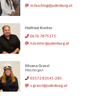
m.fasching@judenburg.at
Helfried Kreiter
0676 7875171
h.kreiter@judenburg.at
Silvana Grassl
Wachorgan
03572 83141-285
s.grassl@judenburg.at