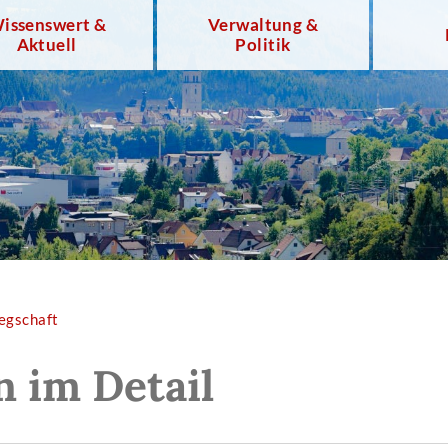
issenswert &
Verwaltung &
Aktuell
Politik
egschaft
n im Detail