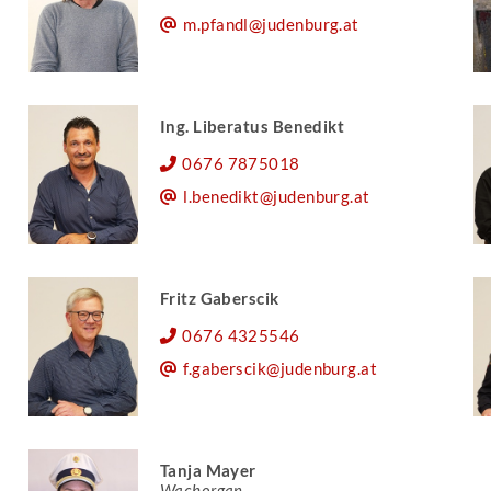
m.pfandl@judenburg.at
Ing. Liberatus Benedikt
0676 7875018
l.benedikt@judenburg.at
Fritz Gaberscik
0676 4325546
f.gaberscik@judenburg.at
Tanja Mayer
Wachorgan