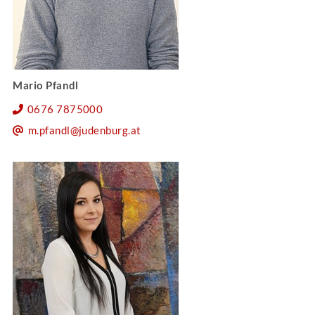
Mario Pfandl
0676 7875000
m.pfandl@judenburg.at