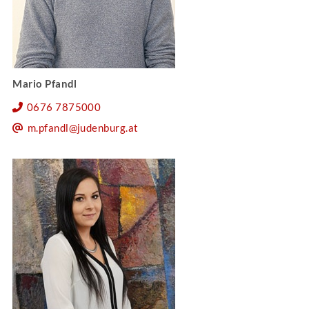
Mario Pfandl
0676 7875000
m.pfandl@judenburg.at