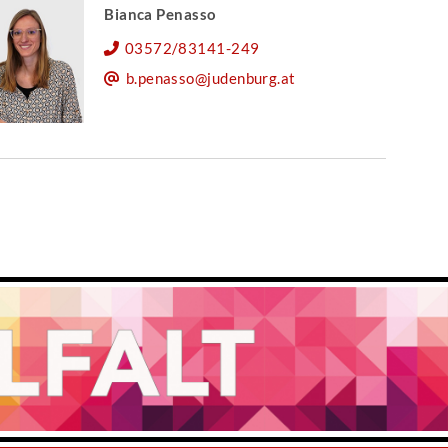
Bianca Penasso
03572/83141-249
b.penasso@judenburg.at