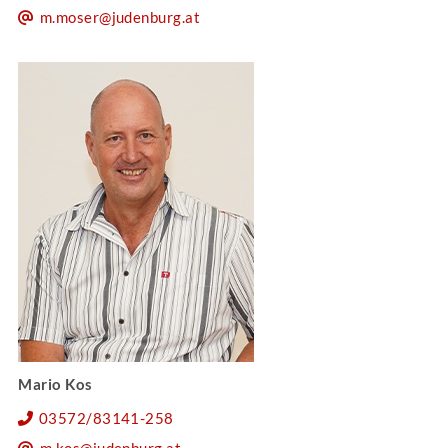
m.moser@judenburg.at
Mario Kos
03572/83141-258
m.kos@judenburg.at