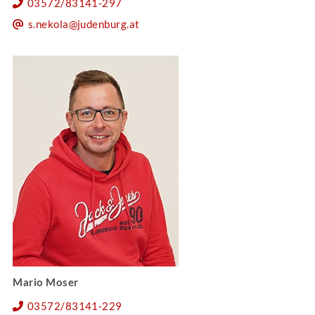
03572/83141-297
s.nekola@judenburg.at
Mario Moser
03572/83141-229