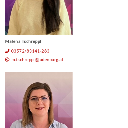
Malena Tschreppl
03572/83141-283
m.tschreppl@judenburg.at