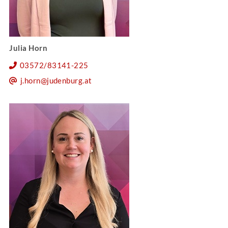
Julia Horn
03572/83141-225
j.horn@judenburg.at