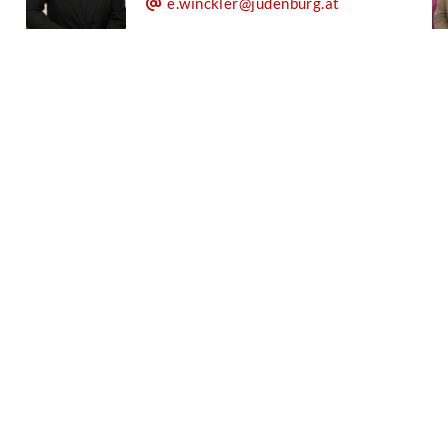
e.winckler@judenburg.at