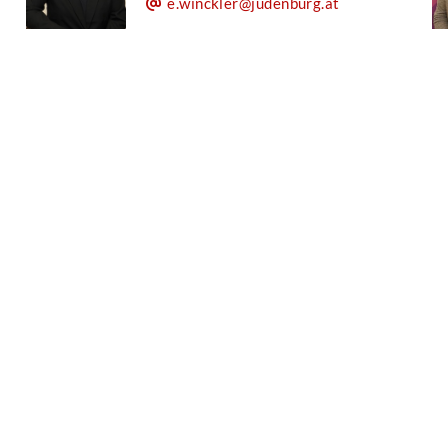
e.winckler@judenburg.at