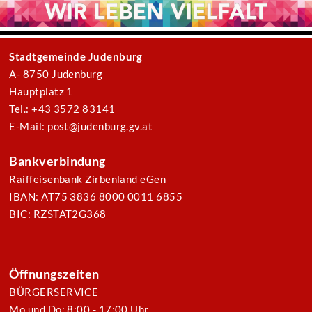
Stadtgemeinde Judenburg
A- 8750 Judenburg
Hauptplatz 1
Tel.: +43 3572 83141
E-Mail: post@judenburg.gv.at
Bankverbindung
Raiffeisenbank Zirbenland eGen
IBAN: AT75 3836 8000 0011 6855
BIC: RZSTAT2G368
Öffnungszeiten
BÜRGERSERVICE
Mo und Do: 8:00 - 17:00 Uhr