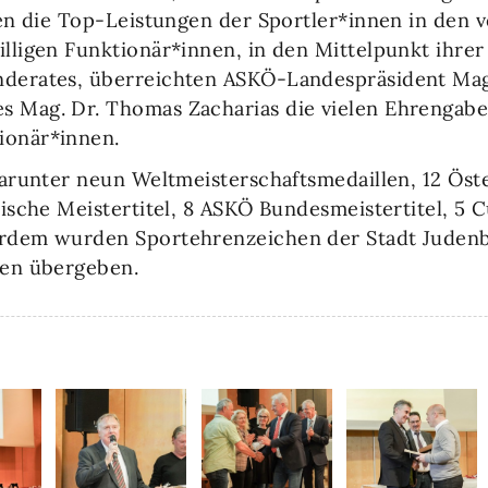
ten die Top-Leistungen der Sportler*innen in den 
illigen Funktionär*innen, in den Mittelpunkt ihr
inderates, überreichten ASKÖ-Landespräsident M
s Mag. Dr. Thomas Zacharias die vielen Ehrengab
ionär*innen.
darunter neun Weltmeisterschaftsmedaillen, 12 Öst
ische Meistertitel, 8 ASKÖ Bundesmeistertitel, 5 C
rdem wurden Sportehrenzeichen der Stadt Judenburg
nen übergeben.