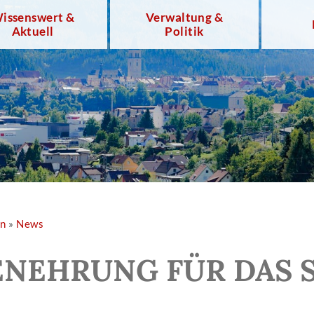
issenswert &
Verwaltung &
Aktuell
Politik
en
»
News
NEHRUNG FÜR DAS S