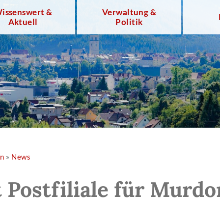
issenswert &
Verwaltung &
Aktuell
Politik
en
»
News
 Postfiliale für Murdo