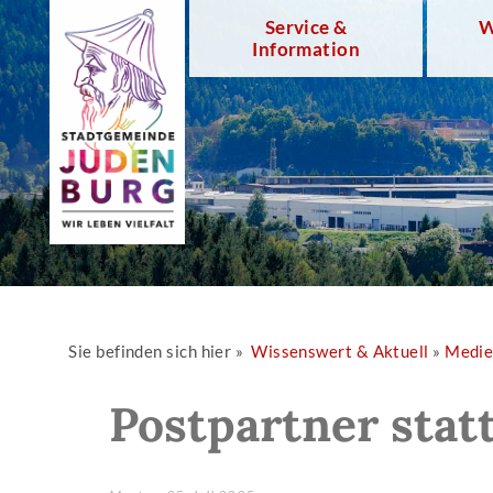
Service &
W
Information
Sie befinden sich hier »
Wissenswert & Aktuell
»
Medi
Postpartner statt