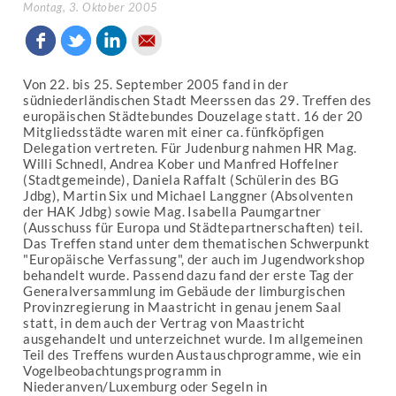
Montag, 3. Oktober 2005
Von 22. bis 25. September 2005 fand in der
südniederländischen Stadt Meerssen das 29. Treffen des
europäischen Städtebundes Douzelage statt. 16 der 20
Mitgliedsstädte waren mit einer ca. fünfköpfigen
Delegation vertreten. Für Judenburg nahmen HR Mag.
Willi Schnedl, Andrea Kober und Manfred Hoffelner
(Stadtgemeinde), Daniela Raffalt (Schülerin des BG
Jdbg), Martin Six und Michael Langgner (Absolventen
der HAK Jdbg) sowie Mag. Isabella Paumgartner
(Ausschuss für Europa und Städtepartnerschaften) teil.
Das Treffen stand unter dem thematischen Schwerpunkt
"Europäische Verfassung", der auch im Jugendworkshop
behandelt wurde. Passend dazu fand der erste Tag der
Generalversammlung im Gebäude der limburgischen
Provinzregierung in Maastricht in genau jenem Saal
statt, in dem auch der Vertrag von Maastricht
ausgehandelt und unterzeichnet wurde. Im allgemeinen
Teil des Treffens wurden Austauschprogramme, wie ein
Vogelbeobachtungsprogramm in
Niederanven/Luxemburg oder Segeln in