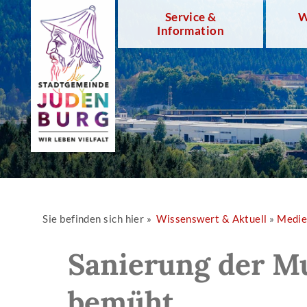
Service &
W
Information
Sie befinden sich hier »
Wissenswert & Aktuell
»
Medi
Sanierung der M
bemüht