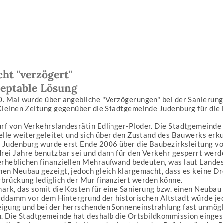
ht "verzögert"
eptable Lösung
0. Mai wurde über angebliche "Verzögerungen" bei der Sanierung
Kleinen Zeitung gegenüber die Stadtgemeinde Judenburg für die 
rf von Verkehrslandesrätin Edlinger-Ploder. Die Stadtgemeinde 
elle weitergeleitet und sich über den Zustand des Bauwerks erk
 Judenburg wurde erst Ende 2006 über die Baubezirksleitung vo
rei Jahre benutzbar sei und dann für den Verkehr gesperrt wer
rheblichen finanziellen Mehraufwand bedeuten, was laut Landesr
en Neubau gezeigt, jedoch gleich klargemacht, dass es keine Dr
brückung lediglich der Mur finanziert werden könne.
ark, das somit die Kosten für eine Sanierung bzw. einen Neubau 
Erddamm vor dem Hintergrund der historischen Altstadt würde jed
igung und bei der herrschenden Sonneneinstrahlung fast unmögl
n. Die Stadtgemeinde hat deshalb die Ortsbildkommission einges