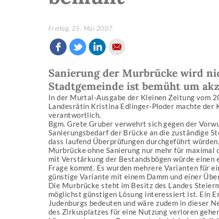
Freitag, 25. Mai 2007
Sanierung der Murbrücke wird nic
Stadtgemeinde ist bemüht um akz
In der Murtal-Ausgabe der Kleinen Zeitung vom 2
Landesrätin Kristina Edlinger-Ploder machte der 
verantwortlich.
Bgm. Grete Gruber verwehrt sich gegen der Vorwu
Sanierungsbedarf der Brücke an die zuständige St
dass laufend Überprüfungen durchgeführt würden.
Murbrücke ohne Sanierung nur mehr für maximal d
mit Verstärkung der Bestandsbögen würde einen e
Frage kommt. Es wurden mehrere Varianten für ein
günstige Variante mit einem Damm und einer Über
Die Murbrücke steht im Besitz des Landes Steierm
möglichst günstigen Lösung interessiert ist. Ein 
Judenburgs bedeuten und wäre zudem in dieser Ne
des Zirkusplatzes für eine Nutzung verloren gehe