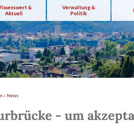
issenswert &
Verwaltung &
Aktuell
Politik
en
»
News
urbrücke - um akzepta