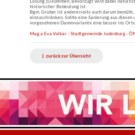
Lösung zu kommen. Bevorzugt wird dabei natürlich
historischer Bedeutung ist.
Bgm. Gruber ist andererseits auch darum bemüht, d
einzuschränken. Sollte eine Sanierung aus diesen 
vorgesehenen Dammvariante eine besser ins Ortsb
Mag.a Eva Volkar - Stadtgemeinde Judenburg - Öff
⟨ zurück zur Übersicht