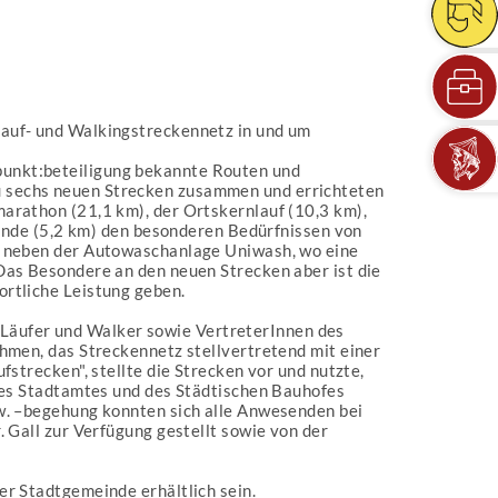
Lauf- und Walkingstreckennetz in und um
punkt:beteiligung bekannte Routen und
u sechs neuen Strecken zusammen und errichteten
arathon (21,1 km), der Ortskernlauf (10,3 km),
runde (5,2 km) den besonderen Bedürfnissen von
e) neben der Autowaschanlage Uniwash, wo eine
Das Besondere an den neuen Strecken aber ist die
rtliche Leistung geben.
le Läufer und Walker sowie VertreterInnen des
hmen, das Streckennetz stellvertretend mit einer
strecken", stellte die Strecken vor und nutzte,
 des Stadtamtes und des Städtischen Bauhofes
zw. –begehung konnten sich alle Anwesenden bei
 Gall zur Verfügung gestellt sowie von der
er Stadtgemeinde erhältlich sein.