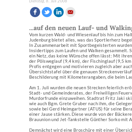
Dienstag, 8. Juli 2008
...auf den neuen Lauf- und Walki
Vom kurzen Wald- und Wiesenlauf bis hin zum Hal
Judenburg bietet alles, was das Sportlerherz bege
In Zusammenarbeit mit Sportbegeisterten wurden
Insidertipps zum Laufen und Walken gesammelt. 
ein Netz, das keine Wünsche offen lässt: Mit ihr
der Pölsweglauf (9,4 km), der Fischinglauf (9,5 k
Profis entgegen und motivieren zugleich aber au
Übersichtstafel über die genauen Streckenverläuf
Beschilderung mit Kilometerangaben, die beim Lau
Am 1. Juli wurden die neuen Strecken feierlich er
Stadt- und Gemeinderates, der Freiwilligen Feuer
Murdorfrunde einzuweihen. Stadtrat Fritz Jaki ski
wie auch Bgm. Grete Gruber nach ihm, die Gelegen
sowie bei Gerd Heimgartner (ATUS) für seine Bera
einer Jause stärken. Diese wurde von der Bäckerei
Brauunion und Jet-Tankstelle Günther Sorko mit A
Demnächst wird eine Broschüre mit einer Übersich