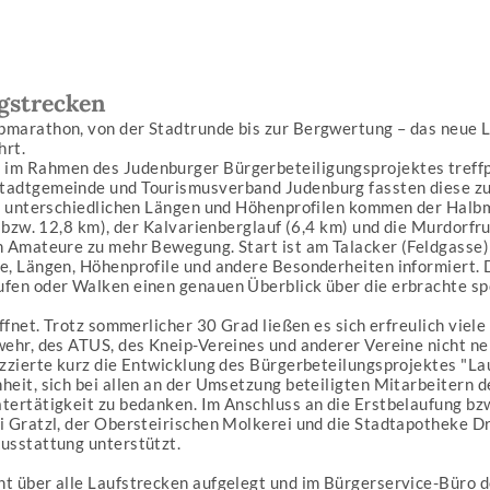
ngstrecken
bmarathon, von der Stadtrunde bis zur Bergwertung – das neue 
hrt.
 im Rahmen des Judenburger Bürgerbeteiligungsprojektes treff
Stadtgemeinde und Tourismusverband Judenburg fassten diese z
en unterschiedlichen Längen und Höhenprofilen kommen der Halbm
m bzw. 12,8 km), der Kalvarienberglauf (6,4 km) und die Murdorf
ch Amateure zu mehr Bewegung. Start ist am Talacker (Feldgass
e, Längen, Höhenprofile und andere Besonderheiten informiert. 
fen oder Walken einen genauen Überblick über die erbrachte spo
öffnet. Trotz sommerlicher 30 Grad ließen es sich erfreulich vie
wehr, des ATUS, des Kneip-Vereines und anderer Vereine nicht ne
zzierte kurz die Entwicklung des Bürgerbeteilungsprojektes "Lauf
heit, sich bei allen an der Umsetzung beteiligten Mitarbeitern
tertätigkeit zu bedanken. Im Anschluss an die Erstbelaufung b
 Gratzl, der Obersteirischen Molkerei und die Stadtapotheke Dr.
usstattung unterstützt.
t über alle Laufstrecken aufgelegt und im Bürgerservice-Büro d