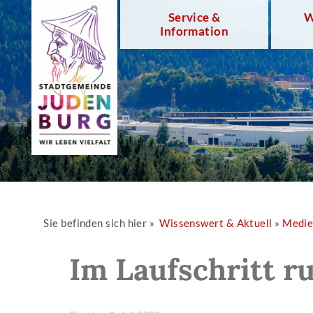
Service &
W
Information
Sie befinden sich hier »
Wissenswert & Aktuell
»
Medi
Im Laufschritt r