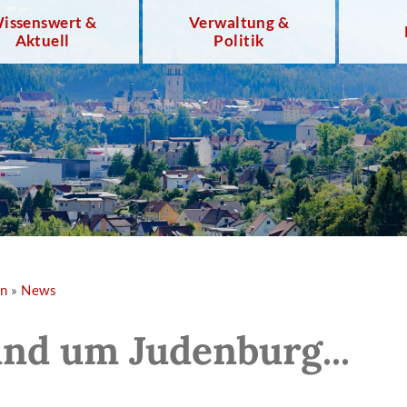
issenswert &
Verwaltung &
Aktuell
Politik
en
»
News
und um Judenburg...