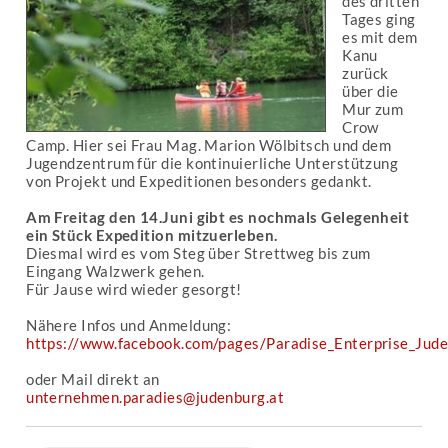
des dritten
Tages ging
es mit dem
Kanu
zurück
über die
Mur zum
Crow
Camp. Hier sei Frau Mag. Marion Wölbitsch und dem
Jugendzentrum für die kontinuierliche Unterstützung
von Projekt und Expeditionen besonders gedankt.
Am Freitag den 14.Juni gibt es nochmals Gelegenheit
ein Stück Expedition mitzuerleben.
Diesmal wird es vom Steg über Strettweg bis zum
Eingang Walzwerk gehen.
Für Jause wird wieder gesorgt!
Nähere Infos und Anmeldung:
https://www.facebook.com/pages/Paradise_Enterprise_J
oder Mail direkt an
unternehmen.paradies@judenburg.at