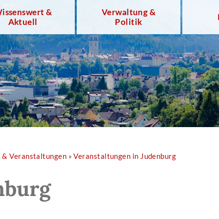
issenswert &
Verwaltung &
Aktuell
Politik
r & Veranstaltungen
»
Veranstaltungen in Judenburg
nburg