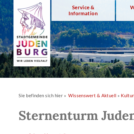
Service &
W
Information
Sie befinden sich hier »
Wissenswert & Aktuell
»
Kultu
Sternenturm Jude