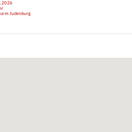
9.2026
hr
turm Judenburg