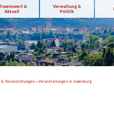
issenswert &
Verwaltung &
Aktuell
Politik
r & Veranstaltungen
»
Veranstaltungen in Judenburg