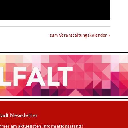
zum Veranstaltungskalender »
tadt Newsletter
mmer am aktuellsten Informationsstand!