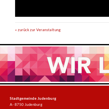
« zurück zur Veranstaltung
Stadtgemeinde Judenburg
A- 8750 Judenburg