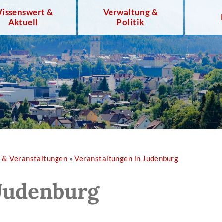
issenswert &
Verwaltung &
Aktuell
Politik
r & Veranstaltungen
»
Veranstaltungen in Judenburg
Judenburg