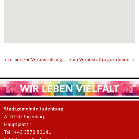
« zurück zur Veranstaltung
zum Veranstaltungskalender »
Stadtgemeinde Judenburg
A- 8750 Judenburg
Hauptplatz 1
Tel.: +43 3572 83141