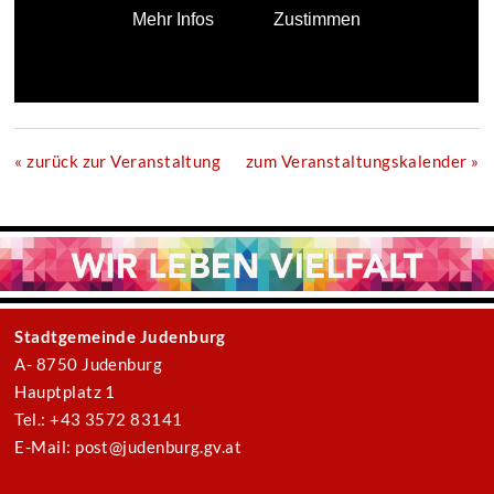
« zurück zur Veranstaltung
zum Veranstaltungskalender »
Stadtgemeinde Judenburg
A- 8750 Judenburg
Hauptplatz 1
Tel.: +43 3572 83141
E-Mail: post@judenburg.gv.at