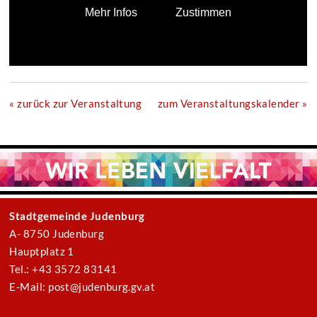
« zurück zur Veranstaltung
zum Veranstaltungskalender »
Stadtgemeinde Judenburg
A- 8750 Judenburg
Hauptplatz 1
Tel.: +43 3572 83141
E-Mail: post@judenburg.gv.at