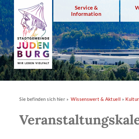
Service &
W
Information
Sie befinden sich hier »
Wissenswert & Aktuell
»
Kultu
Veranstaltungskal