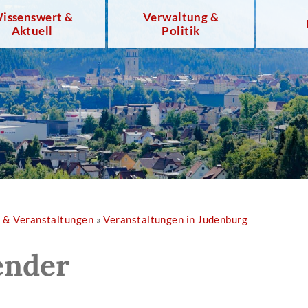
issenswert &
Verwaltung &
Aktuell
Politik
r & Veranstaltungen
»
Veranstaltungen in Judenburg
ender