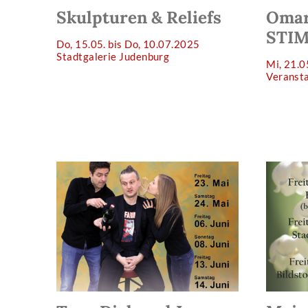
Skulpturen & Reliefs
Omar
STI
Do, 15.05. bis Do, 10.07.2025
Stadtgalerie Judenburg
Mi, 21.
Veranst