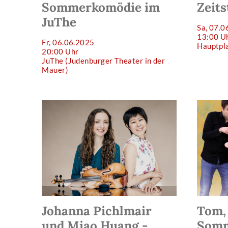
Sommerkomödie im
Zeit
JuThe
Sa, 07.0
13:00 U
Fr, 06.06.2025
Hauptpl
20:00 Uhr
JuThe (Judenburger Theater in der
Mauer)
Johanna Pichlmair
Tom, 
und Miao Huang -
Somm