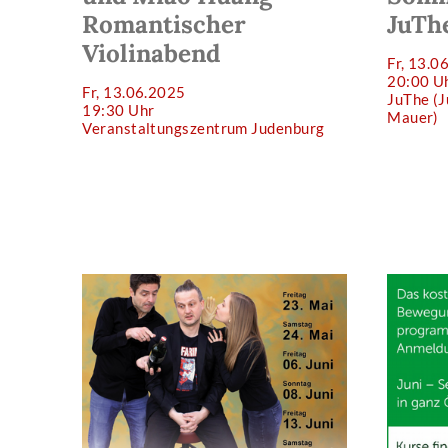
Romantischer
JuTh
Violinabend
Fr, 13.0
20:00 U
Fr, 13.06.2025
JuThe (J
19:30 Uhr
Mauer)
Veranstaltungszentrum Judenburg