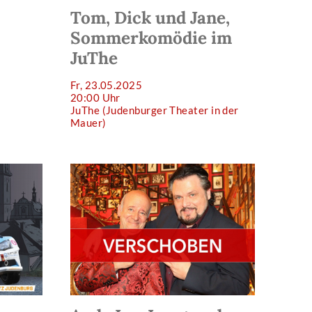
Tom, Dick und Jane,
Sommerkomödie im
JuThe
Fr, 23.05.2025
20:00 Uhr
JuThe (Judenburger Theater in der
Mauer)