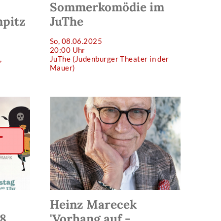
Sommerkomödie im
pitz
JuThe
So, 08.06.2025
20:00 Uhr
,
JuThe (Judenburger Theater in der
Mauer)
Heinz Marecek
8.
'Vorhang auf -