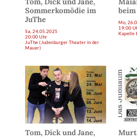
Tom, Dick und Jane,
Maia
Sommerkomödie im
beim
JuThe
Mo, 26.
19:00 U
Sa, 24.05.2025
Kapelle
20:00 Uhr
JuThe (Judenburger Theater in der
Mauer)
Tom, Dick und Jane,
Murta