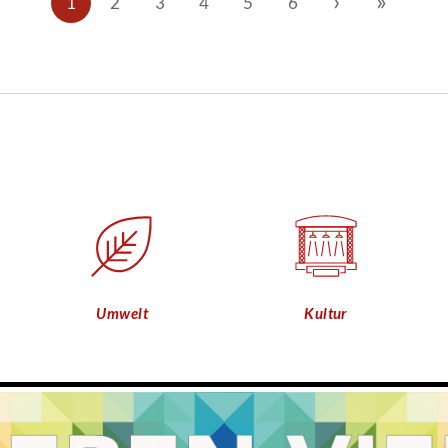
›
»
1
2
3
4
5
6
Umwelt
Kultur