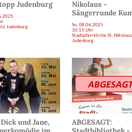
stopp Judenburg
Nikolaus -
Sängerrunde Kum
6.2025
hr
So, 08.06.2025
atz Judenburg
10:15 Uhr
Stadtpfarrkirche St. Nikolaus
Judenburg
Dick und Jane,
ABGESAGT:
erkomödie im
Stadtbibliothek - 