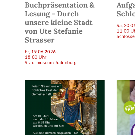
Buchpräsentation &
Aufga
Lesung - Durch
Schl
unsere kleine Stadt
Sa, 20.0
von Ute Stefanie
11:00 U
Schloss
Strasser
Fr, 19.06.2026
18:00 Uhr
Stadtmuseum Judenburg