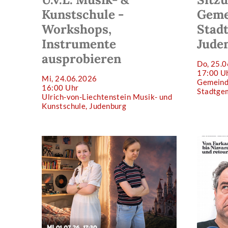
Kunstschule -
Geme
Workshops,
Stad
Instrumente
Jude
ausprobieren
Do, 25.
17:00 U
Mi, 24.06.2026
Gemeind
16:00 Uhr
Stadtge
Ulrich-von-Liechtenstein Musik- und
Kunstschule, Judenburg