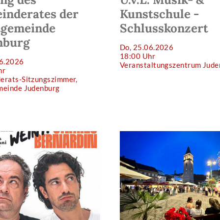
inderates der
Kunstschule -
tgemeinde
Schlusskonzert
nburg
Do, 25.06.2026
18:00 Uhr
06.2026
Veranstaltungszentrum Jude
hr
erats-Sitzungszimmer,
meinde Judenburg