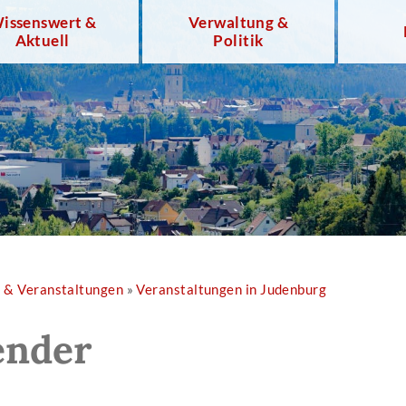
issenswert &
Verwaltung &
Aktuell
Politik
r & Veranstaltungen
»
Veranstaltungen in Judenburg
ender