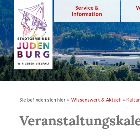
Service &
W
Information
Sie befinden sich hier »
Wissenswert & Aktuell
»
Kultu
Veranstaltungskal