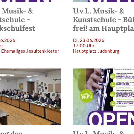
. Musik- &
U.v.L. Musik- &
tschule -
Kunstschule - Bü
kschulfest
frei! am Hauptpla
06.2026
Di, 23.06.2026
hr
17:00 Uhr
 Ehemaliges Jesuitenkloster
Hauptplatz Judenburg
ung des
U.v.L. Musik- &