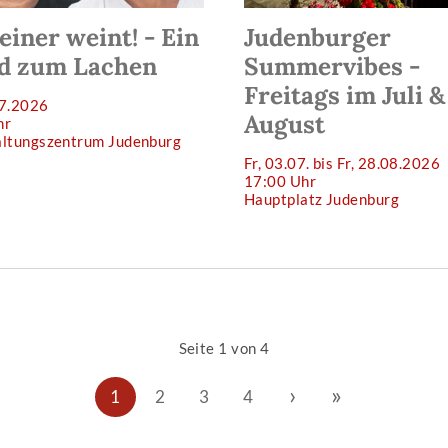
s einer weint! - Ein
Judenburger
d zum Lachen
Summervibes -
Freitags im Juli &
07.2026
August
hr
altungszentrum Judenburg
Fr, 03.07. bis Fr, 28.08.2026
17:00 Uhr
Hauptplatz Judenburg
Seite 1 von 4
›
»
1
2
3
4