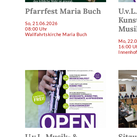
Pfarrfest Maria Buch
U.v.L
Kuns
So, 21.06.2026
Musi
08:00 Uhr
Wallfahrtskirche Maria Buch
Mo, 22.
16:00 U
Innenhof
U.v.L. Musik- &
Sitz