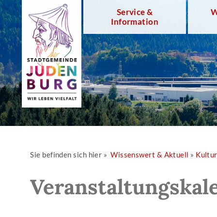
Service &
W
Information
Sie befinden sich hier »
Wissenswert & Aktuell
»
Kultu
Veranstaltungskal