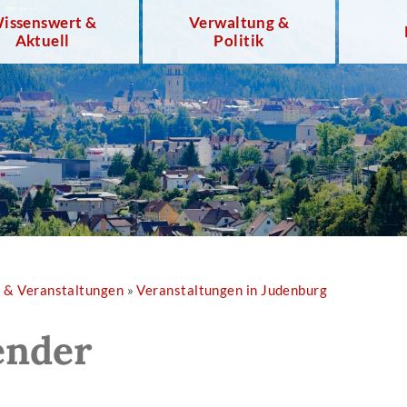
issenswert &
Verwaltung &
Aktuell
Politik
r & Veranstaltungen
»
Veranstaltungen in Judenburg
ender