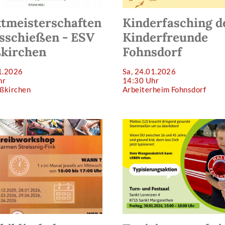
tmeisterschaften
Kinderfasching d
isschießen - ESV
Kinderfreunde
kirchen
Fohnsdorf
1.2026
Sa, 24.01.2026
hr
14:30 Uhr
ßkirchen
Arbeiterheim Fohnsdorf