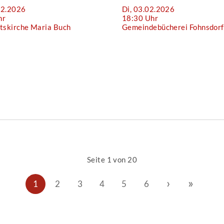
02.2026
Di, 03.02.2026
hr
18:30 Uhr
tskirche Maria Buch
Gemeindebücherei Fohnsdorf
Seite 1 von 20
›
»
1
2
3
4
5
6