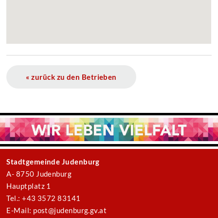
« zurück zu den Betrieben
Stadtgemeinde Judenburg
A- 8750 Judenburg
Hauptplatz 1
Tel.: +43 3572 83141
E-Mail: post@judenburg.gv.at